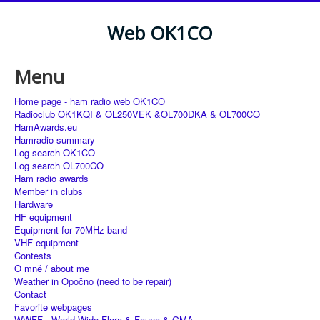
Web OK1CO
Menu
Home page - ham radio web OK1CO
Radioclub OK1KQI & OL250VEK &OL700DKA & OL700CO
HamAwards.eu
Hamradio summary
Log search OK1CO
Log search OL700CO
Ham radio awards
Member in clubs
Hardware
HF equipment
Equipment for 70MHz band
VHF equipment
Contests
O mně / about me
Weather in Opočno (need to be repair)
Contact
Favorite webpages
WWFF - World Wide Flora & Fauna & GMA